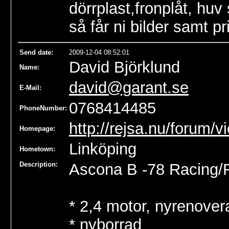
dörrplast,fronplåt, huv
så får ni bilder samt pr
Send date
:
2009-12-04 08:52:01
David Björklund
Name
:
david@garant.se
E-Mail:
0768414485
PhoneNumber:
http://rejsa.nu/forum/
Homepage:
Linköping
Hometown:
Description:
Ascona B -78 Racing/R
* 2,4 motor, nyrenover
* nyborrad