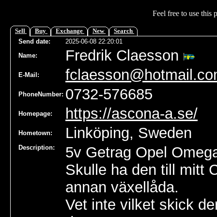
Feel free to use this 
Sell
Buy
Exchange
New
Search
Send date
:
2025-06-08 22:20:01
Fredrik Claesson
Name
:
fclaesson@hotmail.c
E-Mail:
0732-576685
PhoneNumber:
https://ascona-a.se/
Homepage:
Linköping, Sweden
Hometown:
Description:
5v Getrag Opel Omeg
Skulle ha den till mit
annan växellåda.
Vet inte vilket skick de