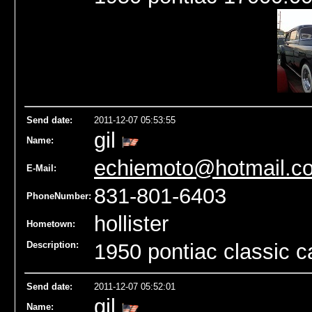
Send date
:
2011-12-07 05:53:55
gil
Name
:
echiemoto@hotmail.c
E-Mail:
831-801-6403
PhoneNumber:
hollister
Hometown:
Description:
1950 pontiac classic 
Send date
:
2011-12-07 05:52:01
gil
Name
: