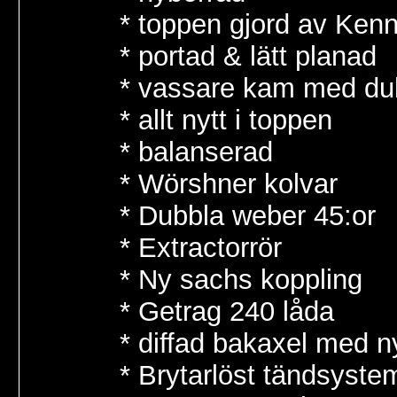
* toppen gjord av Ken
* portad & lätt planad
* vassare kam med dubb
* allt nytt i toppen
* balanserad
* Wörshner kolvar
* Dubbla weber 45:or
* Extractorrör
* Ny sachs koppling
* Getrag 240 låda
* diffad bakaxel med n
* Brytarlöst tändsystem