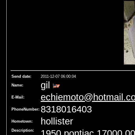
Send date
:
2011-12-07 06:00:04
gil
Name
:
echiemoto@hotmail.c
E-Mail:
8318016403
PhoneNumber:
hollister
Hometown:
Description:
1950 pontiac 17000.0