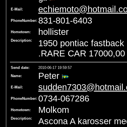
echiemoto@hotmail.c
E-Mail:
831-801-6403
PhoneNumber:
hollister
Hometown:
Description:
1950 pontiac fastback r
.RARE CAR 17000,00 o
Send date
:
2010-06-17 19:59:57
Peter
Name
:
sudden7303@hotmail
E-Mail:
0734-067286
PhoneNumber:
Molkom
Hometown:
Description:
Ascona A karosser med a