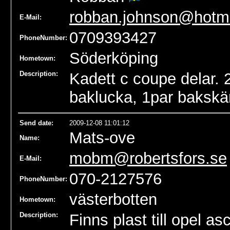
robban.johnson@hotm
E-Mail:
0709393427
PhoneNumber:
Söderköping
Hometown:
Description:
Kadett c coupe delar. 
baklucka, 1par bakskär
Send date
:
2009-12-08 11:01:12
Mats-ove
Name
:
mobm@robertsfors.se
E-Mail:
070-2127576
PhoneNumber:
västerbotten
Hometown:
Description:
Finns plast till opel 