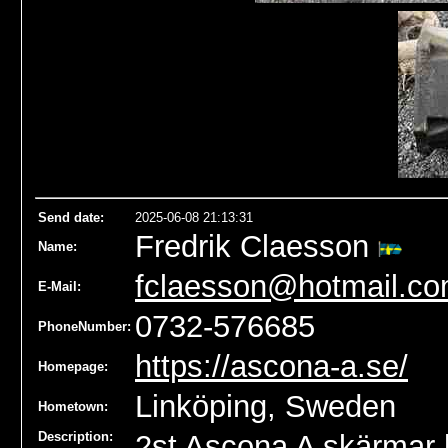
Send date
:
2025-06-08 21:13:31
Fredrik Claesson
Name
:
fclaesson@hotmail.c
E-Mail:
0732-576685
PhoneNumber:
https://ascona-a.se/
Homepage:
Linköping, Sweden
Hometown:
Description:
2st Ascona A skärmar b