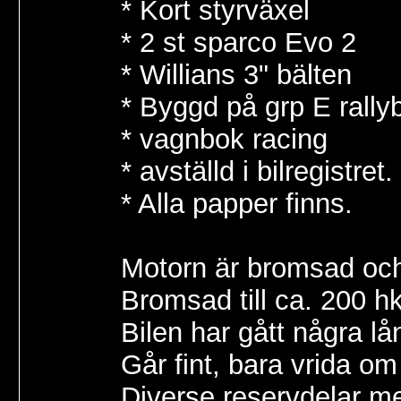
* Kort styrväxel
* 2 st sparco Evo 2
* Willians 3" bälten
* Byggd på grp E rallyb
* vagnbok racing
* avställd i bilregistret.
* Alla papper finns.
Motorn är bromsad och 
Bromsad till ca. 200 h
Bilen har gått några l
Går fint, bara vrida om
Diverse reservdelar me