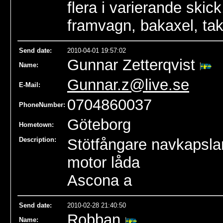
flera i varierande skic
framvagn, bakaxel, ta
Send date
:
2010-04-01 19:57:02
Gunnar Zetterqvist
Name
:
Gunnar.z@live.se
E-Mail:
0704860037
PhoneNumber:
Göteborg
Hometown:
Description:
Stötfångare navkapsla
motor låda
Ascona a
Send date
:
2010-02-28 21:40:50
Robban
Name
: