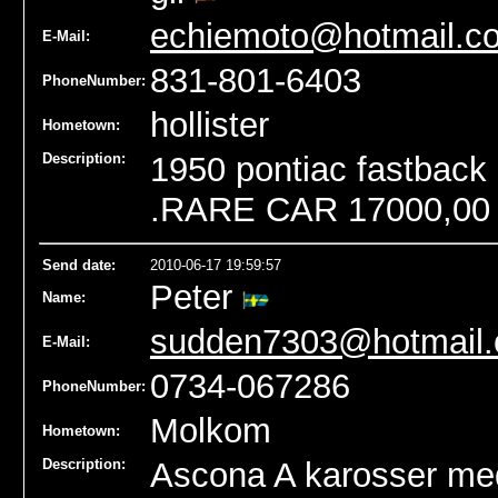
echiemoto@hotmail.c
E-Mail:
831-801-6403
PhoneNumber:
hollister
Hometown:
Description:
1950 pontiac fastback r
.RARE CAR 17000,00 o
Send date
:
2010-06-17 19:59:57
Peter
Name
:
sudden7303@hotmail
E-Mail:
0734-067286
PhoneNumber:
Molkom
Hometown:
Description:
Ascona A karosser med a