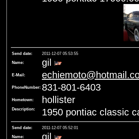
Send date
:
2011-12-07 05:53:55
gil
Name
:
echiemoto@hotmail.c
E-Mail:
831-801-6403
PhoneNumber:
hollister
Hometown:
Description:
1950 pontiac classic 
Send date
:
2011-12-07 05:52:01
gil
Name
: