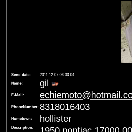
Send date
:
2011-12-07 06:00:04
gil
Name
:
echiemoto@hotmail.c
E-Mail:
8318016403
PhoneNumber:
hollister
Hometown:
Description:
1950 pontiac 17000.0