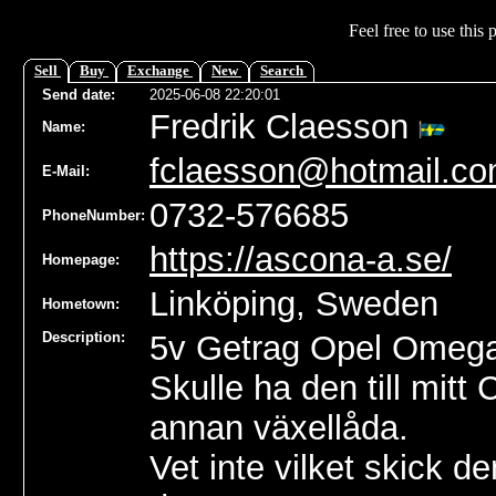
Feel free to use this 
Sell
Buy
Exchange
New
Search
Send date
:
2025-06-08 22:20:01
Fredrik Claesson
Name
:
fclaesson@hotmail.c
E-Mail:
0732-576685
PhoneNumber:
https://ascona-a.se/
Homepage:
Linköping, Sweden
Hometown:
Description:
5v Getrag Opel Omeg
Skulle ha den till mit
annan växellåda.
Vet inte vilket skick de