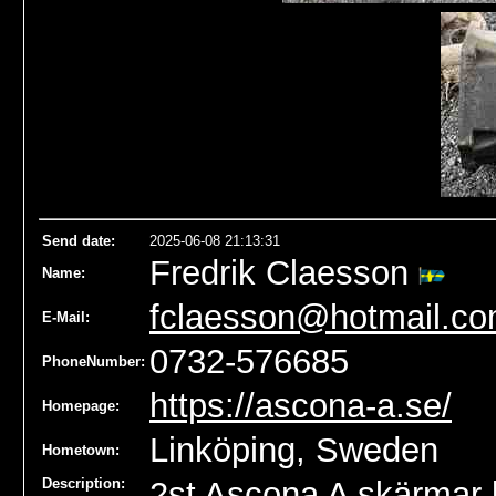
Send date
:
2025-06-08 21:13:31
Fredrik Claesson
Name
:
fclaesson@hotmail.c
E-Mail:
0732-576685
PhoneNumber:
https://ascona-a.se/
Homepage:
Linköping, Sweden
Hometown:
Description:
2st Ascona A skärmar b