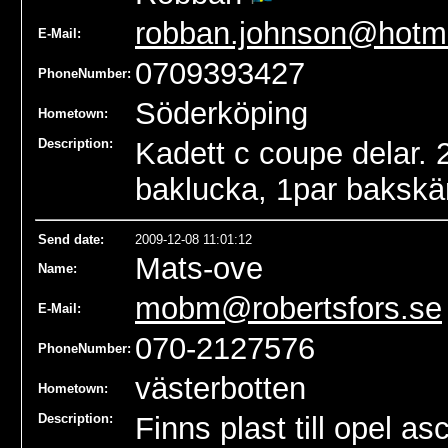
robban.johnson@hotm
E-Mail:
0709393427
PhoneNumber:
Söderköping
Hometown:
Description:
Kadett c coupe delar. 
baklucka, 1par bakskär
Send date
:
2009-12-08 11:01:12
Mats-ove
Name
:
mobm@robertsfors.se
E-Mail:
070-2127576
PhoneNumber:
västerbotten
Hometown:
Description:
Finns plast till opel 