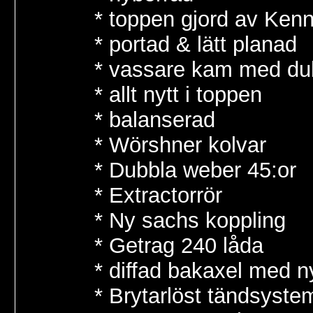
* toppen gjord av Ken
* portad & lätt planad
* vassare kam med dubb
* allt nytt i toppen
* balanserad
* Wörshner kolvar
* Dubbla weber 45:or
* Extractorrör
* Ny sachs koppling
* Getrag 240 låda
* diffad bakaxel med n
* Brytarlöst tändsystem