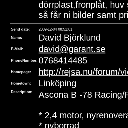
dörrplast,fronplåt, huv
så får ni bilder samt pr
Send date
:
2009-12-04 08:52:01
David Björklund
Name
:
david@garant.se
E-Mail:
0768414485
PhoneNumber:
http://rejsa.nu/forum/
Homepage:
Linköping
Hometown:
Description:
Ascona B -78 Racing/R
* 2,4 motor, nyrenover
* nyborrad