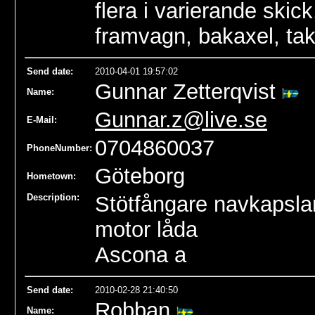
flera i varierande skic
framvagn, bakaxel, ta
Send date
:
2010-04-01 19:57:02
Gunnar Zetterqvist
Name
:
Gunnar.z@live.se
E-Mail:
0704860037
PhoneNumber:
Göteborg
Hometown:
Description:
Stötfångare navkapsla
motor låda
Ascona a
Send date
:
2010-02-28 21:40:50
Robban
Name
: