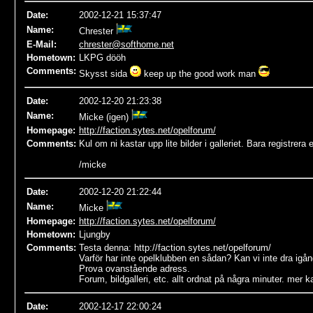
Date
:
2002-12-21 15:37:47
Name
:
Chrester
E-Mail:
chrester@softhome.net
Hometown:
LKPG dööh
Comments:
Skysst sida
keep up the good work man
Date
:
2002-12-20 21:23:38
Name
:
Micke (igen)
Homepage:
http://faction.sytes.net/opelforum/
Comments:
Kul om ni kastar upp lite bilder i galleriet. Bara registrera
/micke
Date
:
2002-12-20 21:22:44
Name
:
Micke
Homepage:
http://faction.sytes.net/opelforum/
Hometown:
Ljungby
Comments:
Testa denna: http://faction.sytes.net/opelforum/
Varför har inte opelklubben en sådan? Kan vi inte dra igån
Prova ovanstående adress.
Forum, bildgalleri, etc. allt ordnat på några minuter. mer 
Date
:
2002-12-17 22:00:24