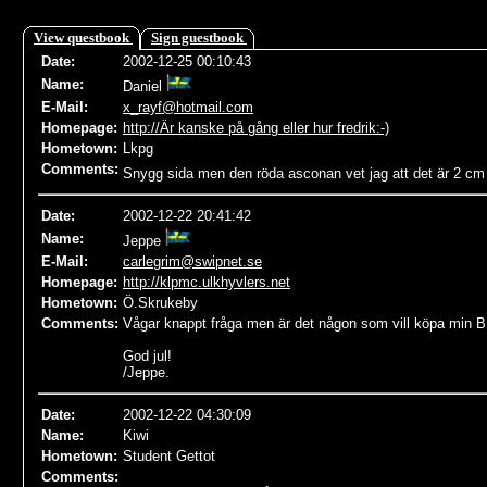
View questbook
Sign guestbook
Date
:
2002-12-25 00:10:43
Name
:
Daniel
E-Mail:
x_rayf@hotmail.com
Homepage:
http://Är kanske på gång eller hur fredrik:-)
Hometown:
Lkpg
Comments:
Snygg sida men den röda asconan vet jag att det är 2
Date
:
2002-12-22 20:41:42
Name
:
Jeppe
E-Mail:
carlegrim@swipnet.se
Homepage:
http://klpmc.ulkhyvlers.net
Hometown:
Ö.Skrukeby
Comments:
Vågar knappt fråga men är det någon som vill köpa min B
God jul!
/Jeppe.
Date
:
2002-12-22 04:30:09
Name
:
Kiwi
Hometown:
Student Gettot
Comments: