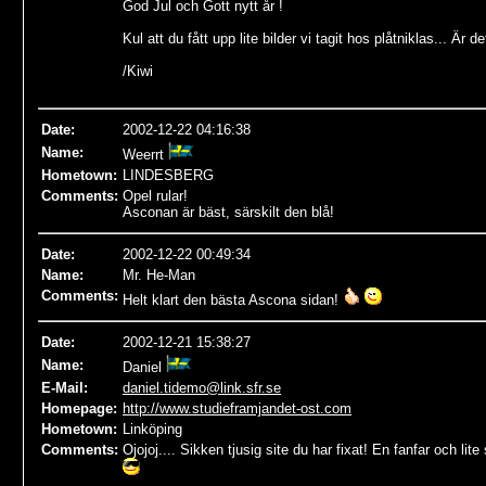
God Jul och Gott nytt år !
Kul att du fått upp lite bilder vi tagit hos plåtniklas... Är d
/Kiwi
Date
:
2002-12-22 04:16:38
Name
:
Weerrt
Hometown:
LINDESBERG
Comments:
Opel rular!
Asconan är bäst, särskilt den blå!
Date
:
2002-12-22 00:49:34
Name
:
Mr. He-Man
Comments:
Helt klart den bästa Ascona sidan!
Date
:
2002-12-21 15:38:27
Name
:
Daniel
E-Mail:
daniel.tidemo@link.sfr.se
Homepage:
http://www.studieframjandet-ost.com
Hometown:
Linköping
Comments:
Ojojoj.... Sikken tjusig site du har fixat! En fanfar och lit